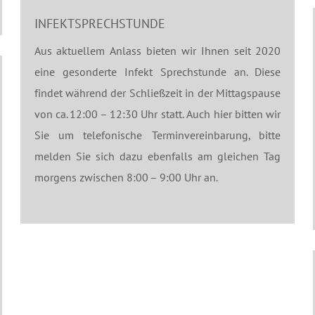
INFEKTSPRECHSTUNDE
Aus aktuellem Anlass bieten wir Ihnen seit 2020
eine gesonderte Infekt Sprechstunde an. Diese
findet während der Schließzeit in der Mittagspause
von ca. 12:00 – 12:30 Uhr statt. Auch hier bitten wir
Sie um telefonische Terminvereinbarung, bitte
melden Sie sich dazu ebenfalls am gleichen Tag
morgens zwischen 8:00 – 9:00 Uhr an.