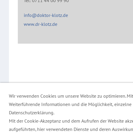
Tel: 0711 44 00 99 90
info@doktor-klotz.de
www.dr-klotz.de
Wir verwenden Cookies um unsere Website zu optimieren. Mi
Weiterführende Informationen und die Möglichkeit, einzelne C
Kontakt
Datenschutzerklärung.
Impressum
Mit der Cookie-Akzeptanz und dem Aufrufen der Website akze
Datenschutzerklärung
aufgeführten, hier verwendeten Dienste und deren Auswirkun