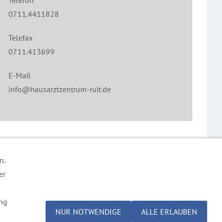
Telefon
0711.4411828
Telefax
0711.413699
E-Mail
info@hausarztzentrum-ruit.de
n.
er
ung
NUR NOTWENDIGE
ALLE ERLAUBEN